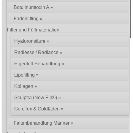
so schwach. Ist so etwas durch die Wirkung von Botox zu
erklären?
Botulinumtoxin A
> weiterlesen
« erste Seite
‹ vorherige Seite
1
2
3
Fadenlifting
Seiten
4
nächste Seite ›
letzte Seite »
Filler und Füllmaterialien
Hyaluronsäure
© 2002 – 2026 Dr. med. Martin Zoppelt
Impressum
Rechtliche Hinweise
Datenschutz
Radiesse / Radiance
Eigenfett-Behandlung
Lipofilling
Kollagen
Sculptra (New Fill®)
GoreTex & Goldfäden
Faltenbehandlung Männer