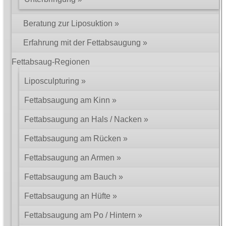
Fragen an und Antworten von Dr. Zoppelt
Beratung zur Liposuktion
Betrifft: Fettabsaugen Bauch
Erfahrung mit der Fettabsaugung
Hallo Herr Dr. Zoppelt, ich hatte mir vor 2 Jahren am Bauch eine
Fettabsaugung. Das Ergebnis ist gut, aber jetzt ist die
Fettabsaug-Regionen
Bauchregion oberhalb des Bauchnabels fetter als die Region
unterhalb des…
Liposculpturing
> weiterlesen
Fettabsaugung am Kinn
Betrifft: Botox, schiefer Mund
Meine Mundwinkel wurden mit Botox von einem Arzt in Basel
Fettabsaugung an Hals / Nacken
gespritzt. 3 Tage nach der Botoxspritze hat sich der linke
Mundwinkel angehoben, die rechte Seite hängt aber immer noch.
Fettabsaugung am Rücken
Wenn ich lache habe…
> weiterlesen
Fettabsaugung an Armen
Betrifft: Botox trockenes Auge
Fettabsaugung am Bauch
Hallo Herr Zoppelt, ich habe mir vom Neurologen mein nervös
zitterndes Augenlid mit Botox behandeln lassen. Das Zittern ist
Fettabsaugung an Hüfte
weg, aber ich habe jetzt ein sehr trockenes Auge. Der Arzt kann
sich diese…
Fettabsaugung am Po / Hintern
> weiterlesen