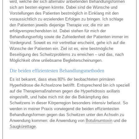
wird, welche der sich alternativ anbietenden Behandlungsformen
sich am besten eignen könnte. Dabei sind die Wünsche und
Vorstellungen des Patienten bestmöglich in Einklang mit den
voraussichtlich zu erzielenden Erfolgen zu bringen. Ich schlage
den Patienten jeweils diejenige Therapie vor, die mir am
erfolgversprechendsten ist. Dabei stehen für mich der
Behandlungserfolg sowie die Zufriedenheit der Patienten immer im
Vordergrund. Soweit es mir vertretbar erscheint, gehe ich auf die
Wünsche der Patienten ein. Ziel ist es, eine bestmögliche
Beseitigung des Schwitzproblems zu erreichen – und das, nach
Möglichkeit ohne unliebsame Begleiterscheinungen.
Die beiden effizientesten Behandlungsmethoden
Es ist bekannt, dass etwa 80% der beobachteten primären
Hyperhidrose die Achselzone betrifft. Entsprechend bin ich speziell
auf die Therapiemaßnahmen gegen die Hyperhidrosis axillaris
eingestellt, und habe mich mit der die Bekämpfung des
Schwitzens in dieser Körperregion besonders intensiv befasst. So
werden in meiner Praxis vorwiegend die beiden effizientesten
Behandlungsformen gegen das Schwitzen unter den Achseln zu
Anwendung kommen: die Anwendung von
Botulinumtoxin
und die
Saugkürettage
.