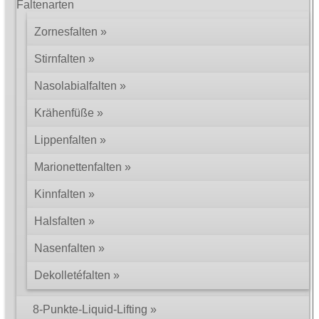
nach einer Botoxbehandlung vorübergehend zu Kopfschmerzen.
Faltenarten
Rötungen, kleine Blutergüsse und blaue Flecken an den
Einstichstellen treten selten auf und klingen auch schnell wieder
Zornesfalten
ab. Die Spuren der Injizierstellen können meist problemlos
überschminkt werden. Somit ist der Patient in der Regel bereits
Stirnfalten
unmittelbar nach einer Faltenbehandlung mit Botulinumtoxin wieder
gesellschaftsfähig. Die Gefühlsempfindung im Gesicht ist übrigens
Nasolabialfalten
nicht betroffen, weil Botulinumtoxin allein auf die Muskeln wirkt.
Krähenfüße
Kombination der Botoxbehandlung mit einer Filler-
Unterspritzung
Lippenfalten
Die beste Behandlung setzt bei der Ursache an. Speziell gegen die
Marionettenfalten
mimischen Gesichtsfalten ist Botulinumtoxin das geeignetste
Mittel, denn es behebt die Ursache solcher Falten, die durch eine
Kinnfalten
ungewollte Kontraktion von Gesichtsmuskeln hervorgerufen
werden. Sind mimische Falten jedoch sehr stark ausgeprägt, so
Halsfalten
müssen sie zusätzlich auch noch mit einem
Hyaluronsäure-Filler
ausgefüllt werden, um nicht mehr sichtbar zu sein. So empfiehlt es
Nasenfalten
sich bei den meisten Patienten über 40, diese beiden Verfahren zu
kombinieren. Würde man bei solchen Falten komplett auf das
Dekolletéfalten
Botulinumtoxin verzichten und sie nur ausfüllen, so hielte der
erzielte Effekt nicht lange an. Denn das Füllmaterial könnte sich
durch die Muskelaktivität nicht stabilisieren und würde schnell aus
8-Punkte-Liquid-Lifting
der Falte wieder herausgedrückt.