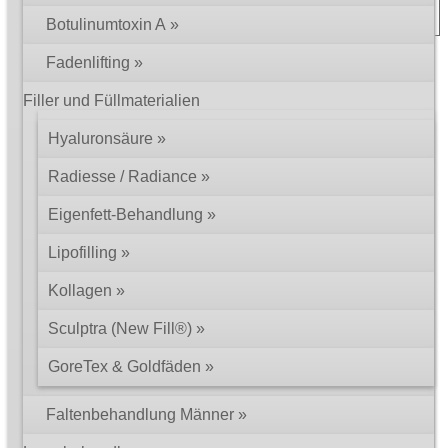
Botulinumtoxin A
© 2002 – 2026 Dr. med. Martin Zoppelt
Fadenlifting
Impressum
Rechtliche Hinweise
Datenschutz
Filler und Füllmaterialien
Hyaluronsäure
Radiesse / Radiance
Eigenfett-Behandlung
Lipofilling
Kollagen
Sculptra (New Fill®)
GoreTex & Goldfäden
Faltenbehandlung Männer