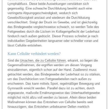
Lymphabfluss. Diese beide Auswirkungen verstärken sich
gegenseitig: Eine schwache Durchblutung bewirkt auch eine
verringerte Abpumpgeschwindigkeit, wodurch sich
Gewebsflüssigkeit anstaut und wiederum die Durchblutung
verschlechtert. Steigt der Druck im Gewebe, und ist gleichzeitig
das Bindegewebe vergleichsweise schwach, so werden Teile des
Fettgewebes durch die Lücken im Kollagengeflecht der Lederhaut
hindurch nach außen gedrückt. Dieser Prozess schreitet je nach
individuellen Gegebenheiten langsamer oder schneller voran und
lässt Cellulite entstehen.
Kann Cellulite verhindert werden?
Sind die
Ursachen, die zu Cellulite führen
, erkannt, so liegen die
Gegenmaßnahmen, die ergriffen werden um diesen Vorgang
einzudämmen, eigentlich schon auf der Hand. Zuallererst muss
getrachtet werden, das Bindegewebe der Lederhaut so zu stärken,
um das Durchdrücken von Fettgewebeteilen nach außen zu
erschweren. Das kann mittels Sport, regelmäßiger Bewegung und
Gymnastik erreicht werden. Parallel dazu ist zu achten, durch
angepasste, maßvolle Ernährungsweise das Unterhautfettgewebe
möglichst nicht allzu voll werden zu lassen. Allein diese beiden
Maßnahmen können das Entstehen von Cellulite bereits weit
hinauszögern, das Entstehen unliebsamer Dellen merklich