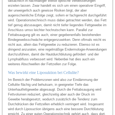
tatsächlich in nachhaltiger Weise optische Verbesserungen
erzielen lassen. Zwar handelt es sich um einen operativer Eingriff,
der unweigerlich auch gewisse Risiken birgt, der aber
augenscheinliche Erfolge zeigt, sofern er fachgerecht durchgeführt
wird. Operationstechnisch muss dabei getrachtet werden, das Fett
tief genug abzusaugen, damit nicht tiefer liegendes Fettgewebe im
Anschluss umso leichter hochrutschen kann. Parallel zur
Fettabsaugung gilt es auch, einer gegebenenfalls bestehenden
Bindegewebsschwäche entgegenzuwirken. Denn oftmals reicht es
nicht aus, allein das Fettgewebe zu reduzieren. Ebenso ist es
dringend anzuraten, eine regelmäßige Endermologie-Anwendungen
durchzuführen, damit die Hautdurchblutung gefördert und der
Lymphabfluss verbessert wird. Nebenbei hat dies auch ein
weiteres Abschwellen der Fettzellen zur Folge.
Was bewirkt eine Liposuktion bei Cellulite?
Im Bereich der Problemzonen wird also zur Eindämmung der
Cellulite flächig und behutsam, in geeigneter Tiefe das
Unterhautfettgewebe abgesaugt. Durch die Fettabsaugung wird
Fettvolumen reduziert, gleichzeitig aber auch der Druck im
Gewebe herabgesetzt, wodurch zusätzlich die Tendenz zum
Durchdrücken der Fettzellen erheblich verringert wird. Insgesamt
wird durch Liposuction übrigens auch eine bessere Durchblutung
erreicht. Zu einer guten Operationstechnik gehört auch, dass dort,