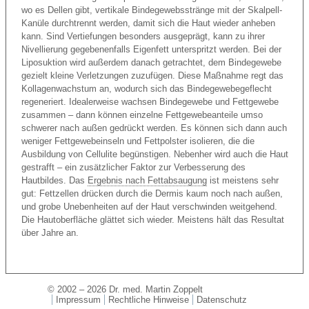
wo es Dellen gibt, vertikale Bindegewebsstränge mit der Skalpell-
Kanüle durchtrennt werden, damit sich die Haut wieder anheben
kann. Sind Vertiefungen besonders ausgeprägt, kann zu ihrer
Nivellierung gegebenenfalls Eigenfett unterspritzt werden. Bei der
Liposuktion wird außerdem danach getrachtet, dem Bindegewebe
gezielt kleine Verletzungen zuzufügen. Diese Maßnahme regt das
Kollagenwachstum an, wodurch sich das Bindegewebegeflecht
regeneriert. Idealerweise wachsen Bindegewebe und Fettgewebe
zusammen – dann können einzelne Fettgewebeanteile umso
schwerer nach außen gedrückt werden. Es können sich dann auch
weniger Fettgewebeinseln und Fettpolster isolieren, die die
Ausbildung von Cellulite begünstigen. Nebenher wird auch die Haut
gestrafft – ein zusätzlicher Faktor zur Verbesserung des
Hautbildes. Das
Ergebnis nach Fettabsaugung
ist meistens sehr
gut: Fettzellen drücken durch die Dermis kaum noch nach außen,
und grobe Unebenheiten auf der Haut verschwinden weitgehend.
Die Hautoberfläche glättet sich wieder. Meistens hält das Resultat
über Jahre an.
© 2002 – 2026 Dr. med. Martin Zoppelt
Impressum
Rechtliche Hinweise
Datenschutz