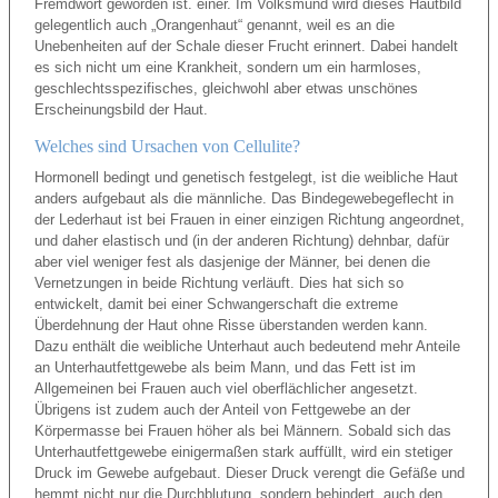
Fremdwort geworden ist. einer. Im Volksmund wird dieses Hautbild
gelegentlich auch „Orangenhaut“ genannt, weil es an die
Unebenheiten auf der Schale dieser Frucht erinnert. Dabei handelt
es sich nicht um eine Krankheit, sondern um ein harmloses,
geschlechtsspezifisches, gleichwohl aber etwas unschönes
Erscheinungsbild der Haut.
Welches sind Ursachen von Cellulite?
Hormonell bedingt und genetisch festgelegt, ist die weibliche Haut
anders aufgebaut als die männliche. Das Bindegewebegeflecht in
der Lederhaut ist bei Frauen in einer einzigen Richtung angeordnet,
und daher elastisch und (in der anderen Richtung) dehnbar, dafür
aber viel weniger fest als dasjenige der Männer, bei denen die
Vernetzungen in beide Richtung verläuft. Dies hat sich so
entwickelt, damit bei einer Schwangerschaft die extreme
Überdehnung der Haut ohne Risse überstanden werden kann.
Dazu enthält die weibliche Unterhaut auch bedeutend mehr Anteile
an Unterhautfettgewebe als beim Mann, und das Fett ist im
Allgemeinen bei Frauen auch viel oberflächlicher angesetzt.
Übrigens ist zudem auch der Anteil von Fettgewebe an der
Körpermasse bei Frauen höher als bei Männern. Sobald sich das
Unterhautfettgewebe einigermaßen stark auffüllt, wird ein stetiger
Druck im Gewebe aufgebaut. Dieser Druck verengt die Gefäße und
hemmt nicht nur die Durchblutung, sondern behindert auch den