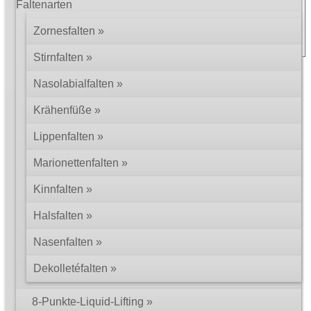
Faltenarten
bei.
Zornesfalten
Stirnfalten
© 2002 – 2026 Dr. med. Martin Zoppelt
Impressum
Rechtliche Hinweise
Datenschutz
Nasolabialfalten
Krähenfüße
Lippenfalten
Marionettenfalten
Kinnfalten
Halsfalten
Nasenfalten
Dekolletéfalten
8-Punkte-Liquid-Lifting