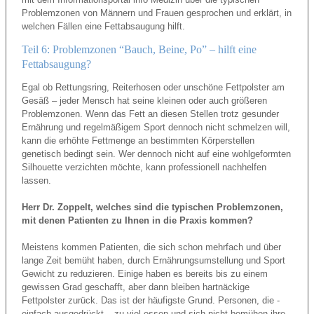
Problemzonen von Männern und Frauen gesprochen und erklärt, in
welchen Fällen eine Fettabsaugung hilft.
Teil 6: Problemzonen “Bauch, Beine, Po” – hilft eine
Fettabsaugung?
Egal ob Rettungsring, Reiterhosen oder unschöne Fettpolster am
Gesäß – jeder Mensch hat seine kleinen oder auch größeren
Problemzonen. Wenn das Fett an diesen Stellen trotz gesunder
Ernährung und regelmäßigem Sport dennoch nicht schmelzen will,
kann die erhöhte Fettmenge an bestimmten Körperstellen
genetisch bedingt sein. Wer dennoch nicht auf eine wohlgeformten
Silhouette verzichten möchte, kann professionell nachhelfen
lassen.
Herr Dr. Zoppelt, welches sind die typischen Problemzonen,
mit denen Patienten zu Ihnen in die Praxis kommen?
Meistens kommen Patienten, die sich schon mehrfach und über
lange Zeit bemüht haben, durch Ernährungsumstellung und Sport
Gewicht zu reduzieren. Einige haben es bereits bis zu einem
gewissen Grad geschafft, aber dann bleiben hartnäckige
Fettpolster zurück. Das ist der häufigste Grund. Personen, die -
einfach ausgedrückt – zu viel essen und sich nicht bemühen ihre