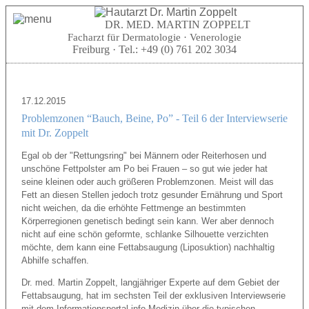
DR. MED. MARTIN ZOPPELT
Facharzt für Dermatologie · Venerologie
Freiburg · Tel.:
+49 (0) 761 202 3034
17.12.2015
Problemzonen “Bauch, Beine, Po” - Teil 6 der Interviewserie
mit Dr. Zoppelt
Egal ob der "Rettungsring" bei Männern oder Reiterhosen und
unschöne Fettpolster am Po bei Frauen – so gut wie jeder hat
seine kleinen oder auch größeren Problemzonen. Meist will das
Fett an diesen Stellen jedoch trotz gesunder Ernährung und Sport
nicht weichen, da die erhöhte Fettmenge an bestimmten
Körperregionen genetisch bedingt sein kann. Wer aber dennoch
nicht auf eine schön geformte, schlanke Silhouette verzichten
möchte, dem kann eine Fettabsaugung (Liposuktion) nachhaltig
Abhilfe schaffen.
Dr. med. Martin Zoppelt, langjähriger Experte auf dem Gebiet der
Fettabsaugung, hat im sechsten Teil der exklusiven Interviewserie
mit dem Informationsportal info Medizin über die typischen