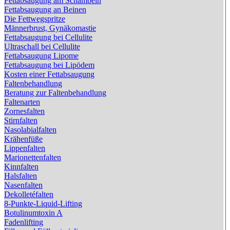
Fettabsaugung am Schambein
Sie lässt sich gentechnisch relativ einfach herstellen. Um ihre
Fettabsaugung an Beinen
Wirksamkeit zu erhöhen, werden die Hyaluronsäure-
Die Fettwegspritze
Moleküle außerdem durch spezielle Verfahren untereinander
Männerbrust, Gynäkomastie
vernetzt. Vernetzte Hyaluronsäure trägt als Masse mehr auf,
Fettabsaugung bei Cellulite
ist wirksamer und wird außerdem langsamer vom Körper
Ultraschall bei Cellulite
abgebaut (resorbiert), was Wirkungsdauer verlängert.
Fettabsaugung Lipome
Künstlich hergestellte Hyaluronsäure-Präparate enthalten
Fettabsaugung bei Lipödem
aber immer auch einen geringen Grad an Verunreinigungen,
Kosten einer Fettabsaugung
die bei Anwendung Nebenwirkungen auslösen können.
Faltenbehandlung
Beratung zur Faltenbehandlung
Die unterschiedlichen Präparate unterscheiden sich
Faltenarten
voneinander durch ihre Zusammensetzung, durch den
Zornesfalten
Vernetzungsgrad und den Grad der Verunreinigung. Es gibt
Stirnfalten
unvernetzte, zwei- und dreidimensional vernetzte
Nasolabialfalten
Hyaluronsäure-Filler. Je höher der Vernetzungsgrad ist, umso
Krähenfüße
visköser wird die Substanz, was die Einspritzbarkeit
Lippenfalten
erschwert. Um den Filler injizierbar zu machen, werden
Marionettenfalten
hochgradig vernetzte Bestandteile in einer monophasigen
Kinnfalten
Grundmasse von Hyaluronsäure aufgelöst. Wir sprechen
Halsfalten
dann von zweiphasigen Fillern. Je nach Anwendungsbereich
Nasenfalten
werden unterschiedliche Präparate zum Einsatz kommen: In
Dekolletéfalten
tiefe Falten andere als in nur oberflächliche, zum Auffüllen
8-Punkte-Liquid-Lifting
von Narben andere als beim Volumenaufbau von Wangen.
Botulinumtoxin A
Fadenlifting
Grundsätzlich ist es so, dass Hyaluronsäure-Filler keine