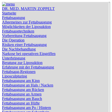
DR. MED. MARTIN ZOPPELT
Startseite
DR. MED. MARTIN ZOPPELT
Fettabsaugung
Facharzt für Dermatologie · Venerologie
Allgemeines zur Fettabsaugung
Freiburg · Tel.:
+49 (0) 761 202 3034
Möglichkeiten der Liposuktion
Fettabsaugtechniken
03.11.2013
Vorbereitung Fettabsaugung
Die Operation
Hyaluronsäure Filler
Risiken einer Fettabsaugung
Faltenbehandlung
Die Nachbehandlung
Narkose bei operativen Eingriffen
Unterbringung
Hyaluronsäure-Filler zur Faltenbehandlung
Beratung zur Liposuktion
Erfahrung mit der Fettabsaugung
Hyaluronsäure wird in der ästhetischen Kosmetik zur
Fettabsaug-Regionen
Faltenbehandlung und zum Volumenaufbau verwendet. Sie
Liposculpturing
ist Bestandteil von vielen Fillern. Als körpereigener Stoff ist
Fettabsaugung am Kinn
Hyaluronsäure gut verträglich (sie wird vom Körper nicht
Fettabsaugung an Hals / Nacken
abgestoßen). Ein Nachteil ist aber, dass sie nach und nach
Fettabsaugung am Rücken
vom Körper abgebaut wird: Ihre Wirkung ist nicht dauerhaft.
Fettabsaugung an Armen
Hyaluronsäure bindet Wasser in der Haut und macht sie
Fettabsaugung am Bauch
voller. Hyaluronsäure wirkt aber auch
Fettabsaugung an Hüfte
entzündungshemmend, fördert die Wundheilung und dient in
Fettabsaugung am Po / Hintern
den Gelenken als Schmiermittel.