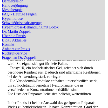
Dermabrasion
biphasige Gels mit nur minimaler Quervernetzung, wobei die
Handverjüngung
Nebenwirkungen besonders gering sind. Durch die
Mesotherapie
besondere Zusammensetzung der Hyaluronsäure ist auch bei
FAQ - Häufige Fragen
fortschreitendem Abbau kein merkliches Nachlassen der
Hyperhidrose
Wirkung zu verzeichnen.
Schweißdrüsenabsaugung
· Hylaform®, ein zweiphasiger Filler, ist in den 1990er
Hyperhidrose-Behandlung mit Botox
Jahren als erster auf den Markt gekommen – entsprechend
Dr. Martin Zoppelt
umfangreich sind auch die Erfahrungen mit ihm.
Über die Praxis
· Belotero® sind monophasige Filler. Durch ein spezielles
Blog / Aktuelles
Herstellungsverfahren wurden besonders gute
Kontakt
Fließeigenschaften erreicht. Der Filler verteilt sich sehr gut
Anfahrt zur Praxis
im Gewebe und bewirkt kaum Verhärtungen unter der Haut.
Rückruf-Service
· Surgiderm® beinhaltet besonders hoch (dreidimensional)
Fragen an Dr. Zoppelt
vernetzte Hyaluronsäure, die entsprechend langsam abgebaut
wird. Sie eignet sich gut für tiefe Falten.
· Teosyal®, ein hochelastisches Gel, zeichnet sich durch
besondere Reinheit aus. Dadurch sind allergische Reaktionen
bei der Anwendung stark verringert.
· Die Varioderm®-Produkte enthalten unterschiedlich stark,
bis zu hochgradig vernetzte Hyaluronsäure, die in
verschiedenen Konzentrationen erhältlich sind.
Die Liste der Präparate ließe sich beliebig weiterführen.
In der Praxis ist bei der Auswahl des geeigneten Präparats
Vieles zu berücksichtigen. Je nach Konzentration, Grad der