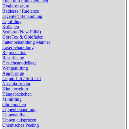
Filler und Füllmaterialien
Medikamente sind, sondern medizinische Präparate. Daher
Hyaluronsäure
sind die Zulassungsbestimmungen (z.B. bezüglich der
Radiesse / Radiance
Wirksamkeit und der Nebenwirkungen) wesentlich niedriger
Eigenfett-Behandlung
als bei Medikamenten. Entsprechend groß ist bei uns
Lipofilling
inzwischen die Anzahl an zugelassenen Hyaluronsäure-
Kollagen
Präparate. Sind z.B. in der USA nur wenige dieser Filler
Sculptra (New Fill®)
zugelassen, so sind es in der EU sicher mehr als 80, wobei
GoreTex & Goldfäden
die Marktlage aber unübersichtlich ist: Produktnamen und
Faltenbehandlung Männer
Zusammensetzungen ändern sich häufig, so dass es schwer
Laserbehandlung
ist, sich einen allgemeinen Überblick zu verschaffen.
Rejuvenation
Sinnvoll erscheint es, auf altbewährte Produkte renommierter
Resurfacing
Hersteller zurückzugreifen – Produkte, mit denen bereits
Gesichtsmodellage
vielfach gute Erfahrungen gemacht wurden. Doch es kann
Wangenlifting
sich durchaus lohnen, neue Präparate, die in der Regel auch
Augenringe
preiswerter sind, auszuprobieren.
Liquid Lift / Soft Lift
Nasenkorrektur
Wir stellen nun einige der vielen Hyaluronsäure-Filler vor:
Kinnkorrektur
· Die Juvederm-Gruppe: Die unter den Markennamen
Hängebäckchen
Juvederm® (mit Lidokainzusatz) und HydraFill®
Minilifting
(monophasische Hyaluronsäure) vertriebenen Filler gehören
Ohrläppchen
zu den bekanntesten. Sie zeichnen sich durch gleichbleibend
Lippenbehandlung
hohe Qualität aus. Die Erfahrungen mit ihnen sind sehr gut,
Lippenaufbau
da sie besonders schmerzarm injizierbar sind und dauerhaft
Lippen aufspritzen
wirken.
Chemisches Peeling
· Bei der Restylane®-Gruppe handelt es sich um ein