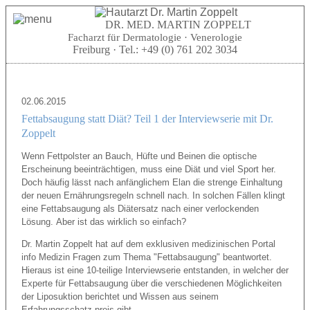
DR. MED. MARTIN ZOPPELT
Facharzt für Dermatologie · Venerologie
Freiburg · Tel.:
+49 (0) 761 202 3034
02.06.2015
Fettabsaugung statt Diät? Teil 1 der Interviewserie mit Dr.
Zoppelt
Wenn Fettpolster an Bauch, Hüfte und Beinen die optische
Erscheinung beeinträchtigen, muss eine Diät und viel Sport her.
Doch häufig lässt nach anfänglichem Elan die strenge Einhaltung
der neuen Ernährungsregeln schnell nach. In solchen Fällen klingt
eine Fettabsaugung als Diätersatz nach einer verlockenden
Lösung. Aber ist das wirklich so einfach?
Dr. Martin Zoppelt hat auf dem exklusiven medizinischen Portal
info Medizin Fragen zum Thema "Fettabsaugung" beantwortet.
Hieraus ist eine 10-teilige Interviewserie entstanden, in welcher der
Experte für Fettabsaugung über die verschiedenen Möglichkeiten
der Liposuktion berichtet und Wissen aus seinem
Erfahrungsschatz preis gibt.