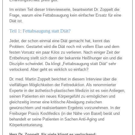
Im ersten Teil dieser Interviewserie, beantwortet Dr. Zoppelt die
Frage, warum eine Fettabsaugung kein einfacher Ersatz für eine
Diät ist.
Teil 1: Fettabsaugung statt Diät?
Jeder, der schon einmal eine Diät gemacht hat, kennt das
Problem: Gestartet wird die Diät noch mit vollem Elan und dem
festen Vorsatz ein paar Kilos zu verlieren. Nach einiger Zeit der
Entbehrung stellt sich dann der bekannte Heißhunger ein und die
Disziplin schwindet. Da klingt „Fettabsaugung statt Diät“ sehr
verlockend. Aber geht es wirklich so einfach?
Dr. med. Martin Zoppelt berichtet in diesem Interview über die
vielfältigen Möglichkeiten der Fettreduktion. Als renommierter
Experte in der ästhetisch-plastischen Medizin ist es sein Anliegen,
seinen Patienten ein neues Körpergefühl zu ermöglichen und
gleichzeitig immer eine kritische Abwägung zwischen
gewünschtem und realisierbarem Ergebnis vorzunehmen. In der
Freiburger Praxis KosMedics (in der Nähe von Basel) berät und
behandelt er seine Patienten in Sachen Anti-Aging und
Körperkonturierung.
Herr Dr. Zoppelt, für viele klingt es verlockend: