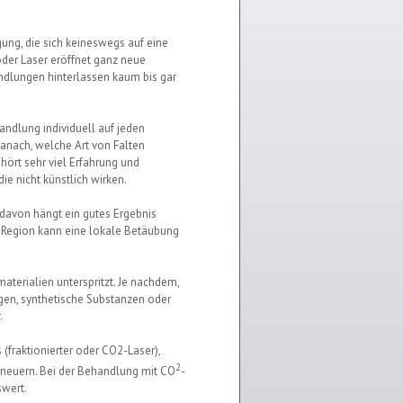
ung, die sich keineswegs auf eine
der Laser eröffnet ganz neue
ndlungen hinterlassen kaum bis gar
andlung individuell auf jeden
danach, welche Art von Falten
ehört sehr viel Erfahrung und
e nicht künstlich wirken.
n davon hängt ein gutes Ergebnis
 Region kann eine lokale Betäubung
aterialien unterspritzt. Je nachdem,
gen, synthetische Substanzen oder
.
 (fraktionierter oder CO2-Laser),
2
erneuern. Bei der Behandlung mit CO
-
swert.