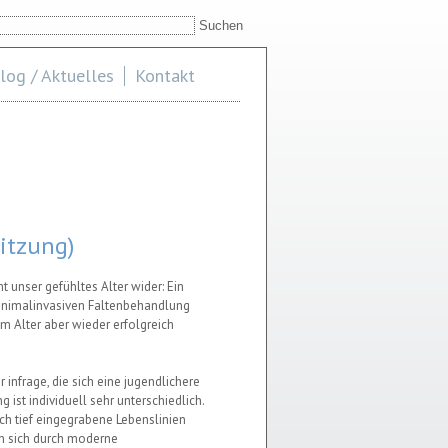
uchen
uchformular
log / Aktuelles
Kontakt
itzung)
t unser gefühltes Alter wider: Ein
inimalinvasiven Faltenbehandlung
m Alter aber wieder erfolgreich
infrage, die sich eine jugendlichere
ist individuell sehr unterschiedlich.
ch tief eingegrabene Lebenslinien
en sich durch moderne