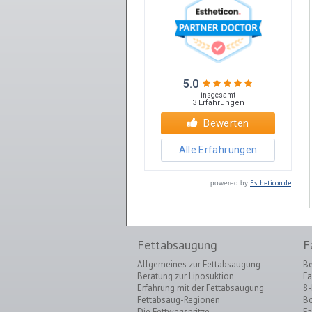
Estheticon.de
powered by
Fettabsaugung
F
Allgemeines zur Fettabsaugung
Be
Beratung zur Liposuktion
Fa
Erfahrung mit der Fettabsaugung
8-
Fettabsaug-Regionen
Bo
Die Fettwegspritze
Fa