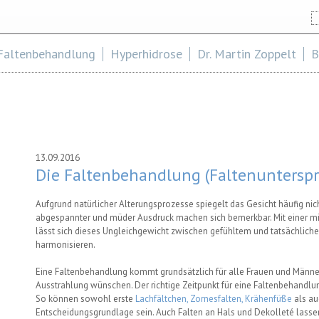
S
S
Faltenbehandlung
Hyperhidrose
Dr. Martin Zoppelt
B
13.09.2016
Die Faltenbehandlung (Faltenunterspr
Aufgrund natürlicher Alterungsprozesse spiegelt das Gesicht häufig nich
abgespannter und müder Ausdruck machen sich bemerkbar. Mit einer m
lässt sich dieses Ungleichgewicht zwischen gefühltem und tatsächliche
harmonisieren.
Eine Faltenbehandlung kommt grundsätzlich für alle Frauen und Männer 
Ausstrahlung wünschen. Der richtige Zeitpunkt für eine Faltenbehandlung 
So können sowohl erste
Lachfältchen, Zornesfalten, Krähenfüße
als au
Entscheidungsgrundlage sein. Auch Falten an Hals und Dekolleté lass