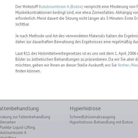
Der Wirkstoff
Botulinumtoxin A (Botox)
verspricht eine Minderung von F
Muskelkontraktionen bedingt sind, wie etwa Zornesfalten. Abhängig von 
erforderlich. Meist dauert die Sitzung nicht länger als 5 Minuten. Erste 
sichtbar.
Je nach Methode und Art des verwendeten Materials halten die Ergebni
daher zur dauerhaften Bewahrung des Ergebnisses eine regelmäßig dur
Laut §11 des Heilmittelwerbegesetzes ist es uns seit dem 1. April 2006
Bilder zu ästhetischen Behandlungen zu präsentieren. Da wir Sie aber
möchten, geben wir Ihnen an dieser Stelle Auskunft, wo Sie
Vorher-/Nac
finden können.
altenbehandlung
Hyperhidrose
ratung zur Faltenbehandlung
Schweißdrüsenabsaugung
ltenarten
Hyperhidrose-Behandlung mit Botox
Punkte-Liquid-Lifting
tulinumtoxin A
denlifting