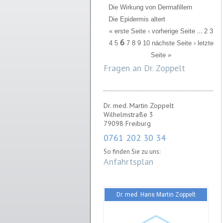
Die Wirkung von Dermafillern
Die Epidermis altert
Seiten
…
« erste Seite
‹ vorherige Seite
2
3
6
4
5
7
8
9
10
nächste Seite ›
letzte
Seite »
Fragen an Dr. Zoppelt
Dr. med. Martin Zoppelt
Wilhelmstraße 3
79098 Freiburg
0761 202 30 34
So finden Sie zu uns:
Anfahrtsplan