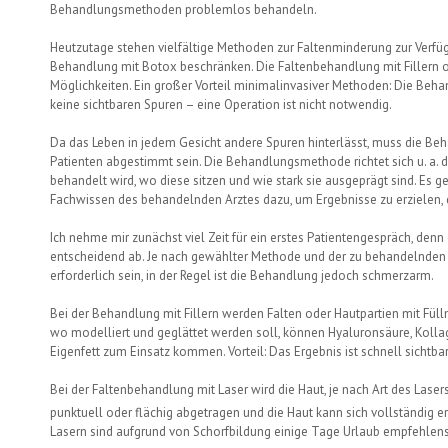
Behandlungsmethoden problemlos behandeln.
Heutzutage stehen vielfältige Methoden zur Faltenminderung zur Verfüg
Behandlung mit Botox beschränken. Die Faltenbehandlung mit Fillern o
Möglichkeiten. Ein großer Vorteil minimalinvasiver Methoden: Die Beha
keine sichtbaren Spuren – eine Operation ist nicht notwendig.
Da das Leben in jedem Gesicht andere Spuren hinterlässt, muss die Beh
Patienten abgestimmt sein. Die Behandlungsmethode richtet sich u. a. 
behandelt wird, wo diese sitzen und wie stark sie ausgeprägt sind. Es g
Fachwissen des behandelnden Arztes dazu, um Ergebnisse zu erzielen, di
Ich nehme mir zunächst viel Zeit für ein erstes Patientengespräch, den
entscheidend ab. Je nach gewählter Methode und der zu behandelnden
erforderlich sein, in der Regel ist die Behandlung jedoch schmerzarm.
Bei der Behandlung mit Fillern werden Falten oder Hautpartien mit Füllm
wo modelliert und geglättet werden soll, können Hyaluronsäure, Kolla
Eigenfett zum Einsatz kommen. Vorteil: Das Ergebnis ist schnell sichtbar
Bei der Faltenbehandlung mit Laser wird die Haut, je nach Art des Lasers
punktuell oder flächig abgetragen und die Haut kann sich vollständig 
Lasern sind aufgrund von Schorfbildung einige Tage Urlaub empfehlen