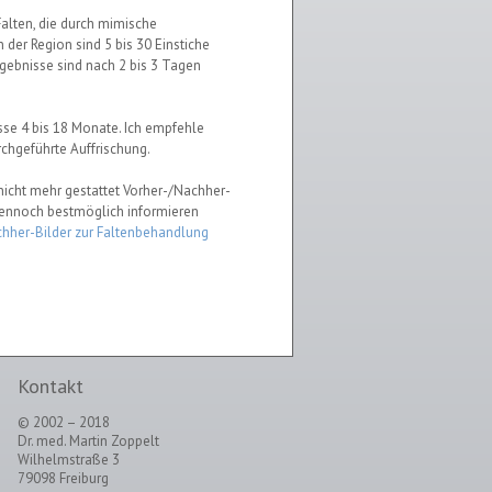
alten, die durch mimische
der Region sind 5 bis 30 Einstiche
Ergebnisse sind nach 2 bis 3 Tagen
sse 4 bis 18 Monate. Ich empfehle
chgeführte Auffrischung.
 nicht mehr gestattet Vorher-/Nachher-
 dennoch bestmöglich informieren
hher-Bilder zur Faltenbehandlung
Kontakt
© 2002 – 2018
Dr. med. Martin Zoppelt
Wilhelmstraße 3
79098 Freiburg