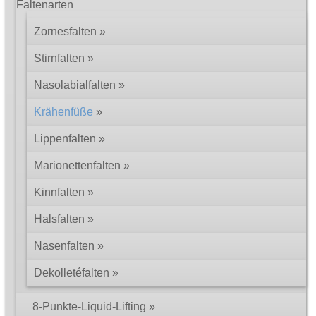
Faltenarten
© 2002 – 2026 Dr. med. Martin Zoppelt
Impressum
Rechtliche Hinweise
Datenschutz
Zornesfalten
Stirnfalten
Nasolabialfalten
Krähenfüße
Lippenfalten
Marionettenfalten
Kinnfalten
Halsfalten
Nasenfalten
Dekolletéfalten
8-Punkte-Liquid-Lifting